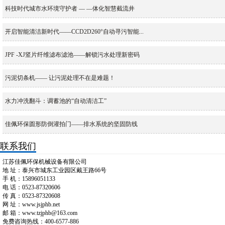
科技时代城市水环境守护者 — —体化智慧截流井
开启智能清洁新时代——CCD2D260°自动寻污智能...
JPF -XJ竖片纤维滤布滤池——解锁污水处理新密码
污泥切条机—— 让污泥处理不在是难题！
水力冲洗翻斗：调蓄池的“自动清洁工”
佳佩环保圆形防倒灌拍门——排水系统的坚固防线
联系我们
江苏佳佩环保机械设备有限公司
地 址：泰兴市城东工业园区戴王路66号
手 机：15896051133
电 话：0523-87320606
传 真：0523-87320608
网 址：www.jsjphb.net
邮 箱：www.tzjphb@163.com
免费咨询热线：400-6577-886