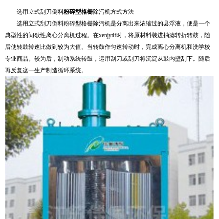
选用立式刮刀倒料
粉碎型格栅
除污机方式方法
选用立式刮刀倒料粉碎型格栅除污机是分离出来浓缩过的县浮液，便是一个
典型性的间歇性离心分离机过程。在xenjytlf时，将原材料装进抽滤转折转鼓，随
后使转鼓转速比做到较为大值。当转鼓作匀速转动时，完成离心分离机和洗学校
专业商品。较为后，制动系统转鼓，运用刮刀或刮刀将沉淀从鼓内壁刮下。随后
再反复这一生产制造循环系统。