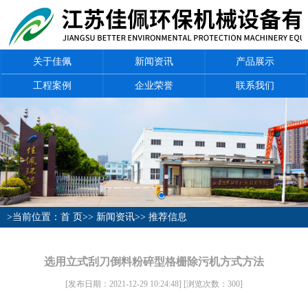
关于佳佩
新闻资讯
产品展示
工程案例
企业荣誉
联系我们
>当前位置：
首 页
>>
新闻资讯
>>
推荐信息
选用立式刮刀倒料粉碎型格栅除污机方式方法
[发布日期：2021-12-29 10:24:48]
[浏览次数：
300
]