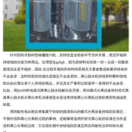
针对回转式粉碎型格栅除污机，其特性是全部各环节另外开展，情况平稳和
持续地卸出较为终商品。在理想化gukgh，因为原材料在转鼓一切一点或一切载表
面情况全是平稳的，因此 在过程开展的所有時间里相关主要参数或标量持续保持
不会改变，这时转鼓的转速比是稳定不会改变的。离心脱水机持续和时断时续地
卸出由分离出来个人所得的商品，并且其生产量和过程速率一直维持不会改变。
比如，用jlytrhb料地基沉降离心脱水机解决县浮液，用光碟式分离设备和列管式离
速离心脱水机分离出来乳浊液便是全是这类持续离心分离机过程的典型性抽滤意
味着。
用间歇性地从附近将集聚于转鼓的残渣卸出的蝶式分离设备持续回应液态，
可视作混和离心分离机过程的事例。还能够将选用列管式离心机回应液态当作是
混和离心分离机过程，它在很长期中持续地回应液态而在间歇性泊车时卸出残