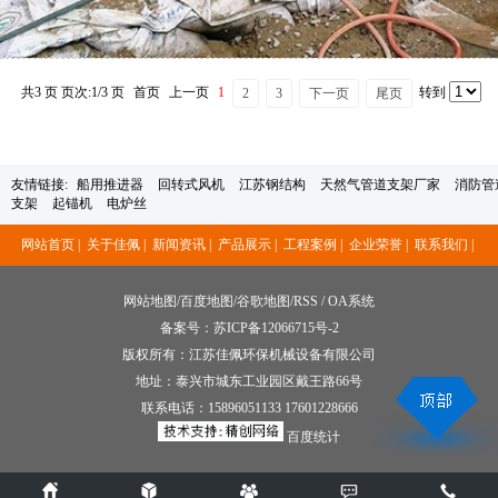
共3 页 页次:1/3 页
首页
上一页
1
转到
2
3
下一页
尾页
友情链接:
船用推进器
回转式风机
江苏钢结构
天然气管道支架厂家
消防管
支架
起锚机
电炉丝
网站首页 |
关于佳佩 |
新闻资讯 |
产品展示 |
工程案例 |
企业荣誉 |
联系我们 |
网站地图
/
百度地图
/
谷歌地图
/
RSS
/
OA系统
备案号：
苏ICP备12066715号-2
版权所有：江苏佳佩环保机械设备有限公司
地址：泰兴市城东工业园区戴王路66号
联系电话：
15896051133 17601228666
百度统计