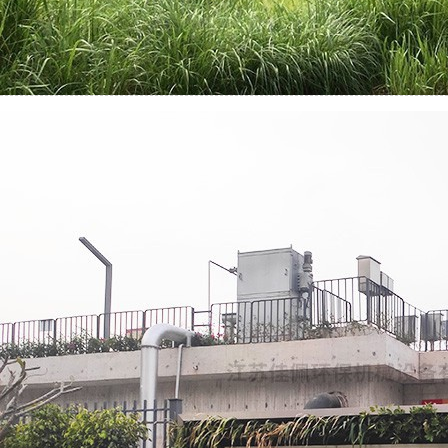
深水规院马蹄沥项目
简介：
...