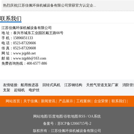
热烈庆祝|江苏佳佩环保机械设备有限公司荣获官方认定企...
联系我们
江苏佳佩环保机械设备有限公司
地 址：泰兴市城东工业园区戴王路66号
手 机：15896051133
电 话：0523-87320606
传 真：0523-87320608
网 址：www.jsjphb.net
邮 箱：www.tzjphb@163.com
免费咨询热线：400-6577-886
友情链接:
船用推进器
回转式风机
江苏钢结构
天然气管道支架厂家
消防管
支架
起锚机
电炉丝
网站首页 |
关于佳佩 |
新闻资讯 |
产品展示 |
工程案例 |
企业荣誉 |
联系我们 |
网站地图
/
百度地图
/
谷歌地图
/
RSS
/
OA系统
备案号：
苏ICP备12066715号-2
版权所有：江苏佳佩环保机械设备有限公司