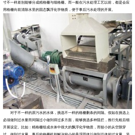
寸不一样差别能够分成精格栅与细格栅。而一般在污水处理工艺以前，都是会应
用格栅向前清除水里的固态飘浮化学物质，便于事后污水处理的开展。
对于不一样的原污水的水体，挑选不一样的格栅删条的间隔。假如在挑选上
必须做到过水量而间隔过小做到得过多方面，能够挑选多种阻拦，推行先粗后细
开展设定。比如：精格栅组成水体中很大的飘浮化学物质，而较小的从空隙穿
过，做到过水量，事后的格栅机则解决较小的悬浮固体以做到总体的过水量，另