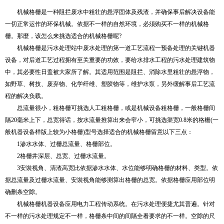
机械格栅是一种阻拦废水中粗壮的悬浮固体及残渣，并确保事后解决设备能
一切正常运作的环保机械。依据不一样的自然环境，必须购买不一样的机械格
栅。那麼，该怎么来挑选适合的机械格栅呢?
机械格栅是污水处理站中废水处理的第一道工艺流程一预备处理的关键机器
设备，对后道工艺过程拥有至关重要的功效，要给水排水工程的污水处理建筑物
中，其必要性日盖被大家所了解。其适用范围是阻拦、消除水里粗壮的悬浮物，
如野草、树技、废弃物、化学纤维、塑胶物等，维护水泵，另外缓解事后工艺流
程的解决负载。
总流量很小，粗格栅可挑选人工粗格栅，或是机械设备粗格栅，一般格栅间
隔20毫米上下，总宽得话，按水流量推算出来会窄小，可挑选渠宽0.8米的格栅(一
般机器设备样版上较为小格栅)型号选择适合的机械格栅留意以下三点：
1渗水水体、过栅总流量、格栅部位。
2格栅井深层、总宽、过栅水流量。
3安裝视角、清渣高宽比依据渗水水体、水位能够明确格栅的材料、类型。依
据总流量及过栅水流量、安裝视角能够测算出格栅的总宽。依据格栅应用部位明
确删条空隙。
机械格栅机器设备应用电力工程传动系统。在污水处理便捷尤其普遍。针对
不一样的污水处理规定不一样，格栅条中间的间隔全看要求的不一样。空隙的尺