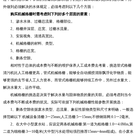
外做到必须解决的水体规定，必须考虑到以下几个方面：
购买机械格栅时需考虑到下列好多个层面的要素：
1、渗水水体、过栅总流量、格栅部位。
2、格栅井深层、总宽、过栅水流量。
3、安裝视角、清渣高宽比。
4、机械格栅的材料、类型。
5、格栅的总宽。
6、删条空隙。
相对性于总体的成本费与不断的维护保养人工成本费去考量，挑选管式格栅
清污机比人工格栅更高，管式机械格栅，能够全自动捕捞清除飘浮化学物质，能
够更强的去节省人工人力资本。而管式格栅机能够持续工作中，另外过水量大，
解决水量大，运作平稳。
机械格栅的挑选是决策于解决水量与固体物质的量的关联。必须考虑到当今
成本费与不断成本费的状况。实际可依据下列机械格栅性能参数开展挑选：
1、删条空隙依据废水类型、总流量、象征性脏物类型和尺寸来明确，一般选
择范畴以下:机械设备清栅:3一25mm;人工浩栅:5一15mm;不锈钢筛网:0.1一2毫米,
2、在大中小型废水站，应设定两条机械格栅:第一道为粗格栅:1.0一4.0Mm,第
二道为细格栅:3一10毫米(大中型污水处理站强烈推荐15mm+4mm组成)。在小废水