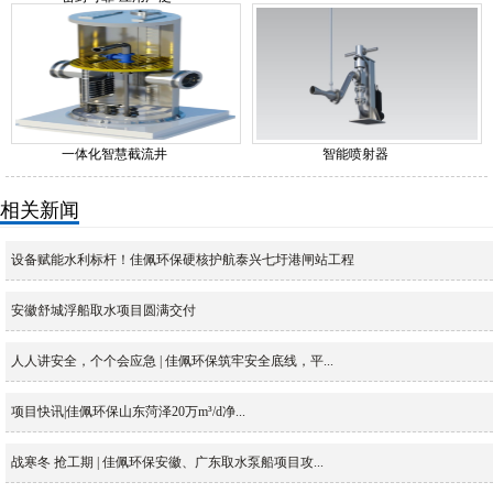
一体化智慧截流井
智能喷射器
相关新闻
设备赋能水利标杆！佳佩环保硬核护航泰兴七圩港闸站工程
安徽舒城浮船取水项目圆满交付
人人讲安全，个个会应急 | 佳佩环保筑牢安全底线，平...
项目快讯|佳佩环保山东菏泽20万m³/d净...
战寒冬 抢工期 | 佳佩环保安徽、广东取水泵船项目攻...