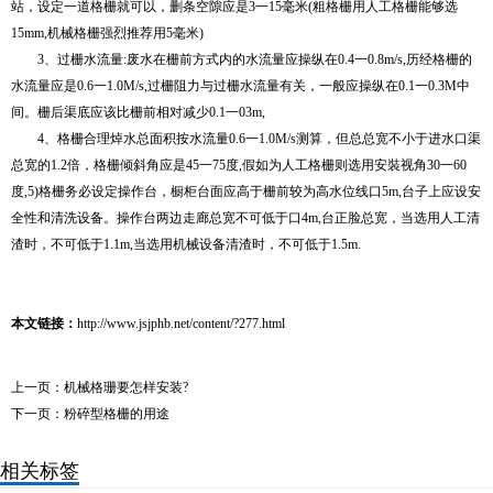
站，设定一道格栅就可以，删条空隙应是3一15毫米(粗格栅用人工格栅能够选
15mm,机械格栅强烈推荐用5毫米)
3、过栅水流量:废水在栅前方式内的水流量应操纵在0.4一0.8m/s,历经格栅的
水流量应是0.6一1.0M/s,过栅阻力与过栅水流量有关，一般应操纵在0.1一0.3M中
间。栅后渠底应该比栅前相对减少0.1一03m,
4、格栅合理焯水总面积按水流量0.6一1.0M/s测算，但总总宽不小于进水口渠
总宽的1.2倍，格栅倾斜角应是45一75度,假如为人工格栅则选用安裝视角30一60
度,5)格栅务必设定操作台，橱柜台面应高于栅前较为高水位线口5m,台子上应设安
全性和清洗设备。操作台两边走廊总宽不可低于口4m,台正脸总宽，当选用人工清
渣时，不可低于1.1m,当选用机械设备清渣时，不可低于1.5m.
本文链接：
http://www.jsjphb.net/content/?277.html
上一页：
机械格珊要怎样安装?
下一页：
粉碎型格栅的用途
相关标签