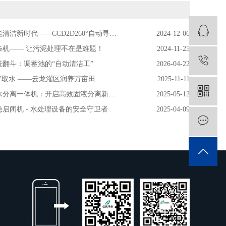
洁新时代——CCD2D260°自动寻污智能旋转喷射器
2024-12-06
条机—— 让污泥处理不在是难题！
2024-11-25
1
洗翻斗：调蓄池的“自动清洁工”
2026-04-22
”取水 ——云龙灌区润养万亩田
2025-11-11
分离一体机：开启高效固液分离新时代
2025-05-12
启闭机 - 水处理设备的安全守卫者
2025-04-09