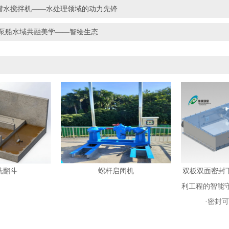
B潜水搅拌机——水处理领域的动力先锋
泵船水域共融美学——智绘生态
洗翻斗
螺杆启闭机
双板双面密封
利工程的智能
·密封