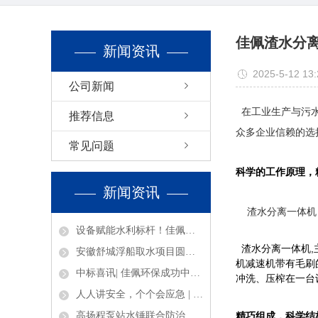
佳佩渣水分
新闻资讯
2025-5-12 13:
公司新闻
在工业生产与污
推荐信息
众多企业信赖的选
常见问题
科学的
工作原理
，
新闻资讯
渣水分离一体机
设备赋能水利标杆！佳佩环保硬核护航泰兴七圩港闸站工程
渣水分离一体机,
安徽舒城浮船取水项目圆满交付
机减速机带有毛刷
中标喜讯| 佳佩环保成功中标四川清淤取水平台项目，强势布局西南矿山环保市场
冲洗、压榨在一台
人人讲安全，个个会应急 | 佳佩环保筑牢安全底线，平安护发展！
高扬程泵站水锤联合防治
精巧组成，
科学结