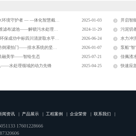
环境守护者 — —体化智慧截流井
2025-01-03
开启智能清
片纤维滤布滤池——解锁污水处理新密码
2024-11-29
污泥切
中标四川清淤取水平台项目，强势布局西南矿山环保市场
2026-06-24
水力冲
倒灌拍门——排水系统的坚固防线
2026-01-07
泵船“智
共融美学——智绘生态
2025-07-21
佳佩渣水
机——水处理领域的动力先锋
2025-04-25
快速应急
新闻资讯
|
产品展示
|
工程案例
|
企业荣誉
|
联系我们
|
51133 17601228666
7320606