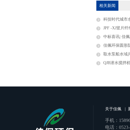
相关新闻
科技时代城市水
JPF -XJ竖
中标喜讯| 佳佩环保成功
佳佩环保圆形防
取水泵船水域
QJB潜水搅拌
关于佳佩
|
手机：158960
电话：0523-8