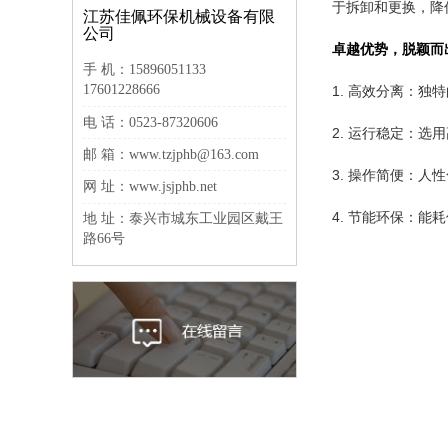
于拆卸和更换，降
江苏佳佩环保机械设备有限
公司
卓越
优势，脱颖而
手 机：15896051133
17601228666
1. 高效分离：
电 话：0523-87320606
2. 运行稳定：
邮 箱：www.tzjphb@163.com
3. 操作简便：
网 址：www.jsjphb.net
4. 节能环保：
地 址：泰兴市城东工业园区戴王
路66号