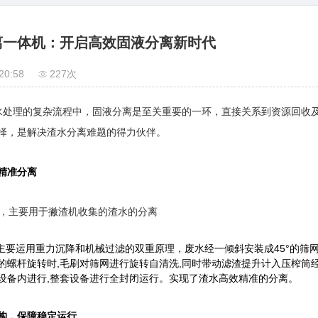
离一体机：开启高效固液分离新时代
20:58
227次
水处理的复杂流程中，固液分离是至关重要的一环，直接关系到资源回收
择，是解决渣水分离难题的得力伙伴。
精准分离
，主要用于撇渣机收集的渣水的分离
主要运用重力沉降和机械过滤的双重原理，废水经一倾斜安装成45°的筛网
的螺杆旋转时,毛刷对筛网进行旋转自清洗,同时带动滤渣提升计入压榨筒
设备内进行,整套设备进行全封闭运行。实现了渣水
高效精准的分离。
构，保障稳定运行