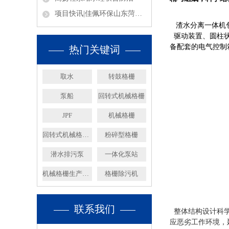
项目快讯|佳佩环保山东菏泽20万m³/d净水厂取水泵船项目圆满竣工！
渣水分离一体机
驱动装置、圆柱状
备配套的电气控制
热门关键词
取水
转鼓格栅
泵船
回转式机械格栅
JPF
机械格栅
回转式机械格栅厂家
粉碎型格栅
潜水排污泵
一体化泵站
机械格栅生产厂家
格栅除污机
联系我们
整体结构设计科
应恶劣工作环境，