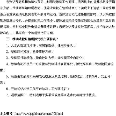
当到达预定格栅除渣位置后，利用卷扬机工作原理，清污机上的提升机构按照指
令启动，带动两组钢丝绳卷筒，使除渣齿耙在钢丝绳牵引下实现上下运动；同时采用
液压装置或差动电机实现耙斗的开闭运动。当除渣齿耙抵达格栅底部时，预设高程控
制系统发出停机，并提供闭耙工作指令，使除渣齿耙按照预定的闭合角度关闭弧形齿
耙捞渣，同时指令提升电机提升除渣齿耙；齿耙到达预设提升高度后，将污物送入垃
圾箱内，由此完成一个格栅清污的过程。
三、
移动式耙斗格栅除污机
主要特点：
1、无永久性浸泡部件，耐腐蚀性强，使用寿命长；
2、整机结构紧凑、检修维护方便；
3、整机运行能耗低，操作控制方便，能实现完全自动化；
4、除渣齿耙在使用中可直接将污物排放在收集处，除污效率高，无渣物回落现
象；
5、清渣齿耙的开闭采用电动或液压系统控制，性能稳定，结构简单、安全可
靠；
6、开放式结构使工作平台洁净，工作环境好；
7、适用范围广，特别适用于多渠道或宽渠道进水的格栅清渣状况。
本文链接：
http://www.jsjphb.net/content/?98.html