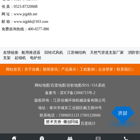
传 真：0523-87320608
网 址：www.jsjphb.net
邮 箱：www.tzjphb@163.com
免费咨询热线：400-6577-886
友情链接:
船用推进器
回转式风机
江苏钢结构
天然气管道支架厂家
消防管
支架
起锚机
电炉丝
网站首页 |
关于佳佩 |
新闻资讯 |
产品展示 |
工程案例 |
企业荣誉 |
联系我们 |
网站地图
/
百度地图
/
谷歌地图
/
RSS
/
OA系统
备案号：
苏ICP备12066715号-2
版权所有：江苏佳佩环保机械设备有限公司
地址：泰兴市城东工业园区戴王路66号
联系电话：
15896051133 17601228666
百度统计