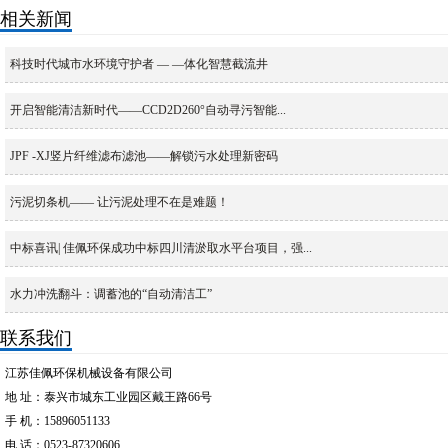
相关新闻
科技时代城市水环境守护者 — —体化智慧截流井
开启智能清洁新时代——CCD2D260°自动寻污智能...
JPF -XJ竖片纤维滤布滤池——解锁污水处理新密码
污泥切条机—— 让污泥处理不在是难题！
中标喜讯| 佳佩环保成功中标四川清淤取水平台项目，强...
水力冲洗翻斗：调蓄池的“自动清洁工”
联系我们
江苏佳佩环保机械设备有限公司
地 址：泰兴市城东工业园区戴王路66号
手 机：15896051133
电 话：0523-87320606