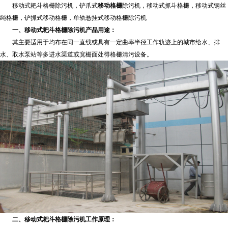
移动式耙斗格栅除污机，铲爪式
移动格栅
除污机，移动式抓斗格栅，移动式钢丝
绳格栅，铲抓式移动格栅，单轨悬挂式移动格栅除污机
一、
移动式耙斗格栅除污机
产品用途：
其主要适用于均布在同一直线或具有一定曲率半径工作轨迹上的城市给水、排
水、取水泵站等多进水渠道或宽栅面处得格栅清污设备。
二、
移动式耙斗格栅除污机
工作原理：