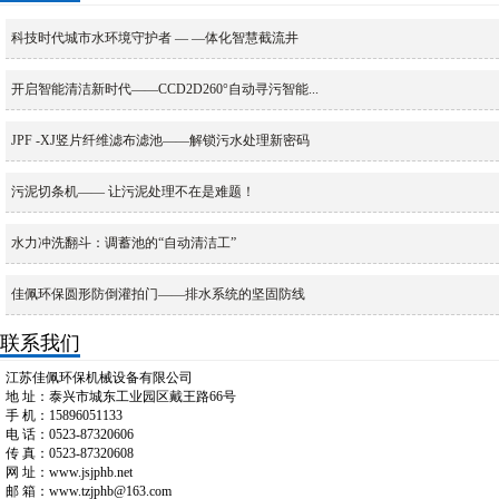
科技时代城市水环境守护者 — —体化智慧截流井
开启智能清洁新时代——CCD2D260°自动寻污智能...
JPF -XJ竖片纤维滤布滤池——解锁污水处理新密码
污泥切条机—— 让污泥处理不在是难题！
水力冲洗翻斗：调蓄池的“自动清洁工”
佳佩环保圆形防倒灌拍门——排水系统的坚固防线
联系我们
江苏佳佩环保机械设备有限公司
地 址：泰兴市城东工业园区戴王路66号
手 机：15896051133
电 话：0523-87320606
传 真：0523-87320608
网 址：www.jsjphb.net
邮 箱：www.tzjphb@163.com