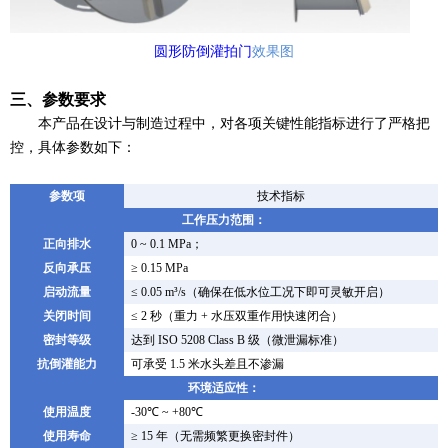
圆形防倒灌拍门
效果图
三、参数要求
本产品在设计与制造过程中，对各项关键性能指标进行了严格把
控，具体参数如下：
参数项
技术指标
工作压力范围：
正向
排水
0 ~ 0.1 MPa；
反向承压
≥ 0.15 MPa
启动流量
≤ 0.05 m³/s（确保在低水位工况下即可灵敏开启）
关闭时间
≤ 2 秒（重力 + 水压双重作用快速闭合）
密封等级
达到
ISO 5208 Class B 级（微泄漏标准）
抗倒灌能力
可承受
1.5 米水头差且不渗漏
环境适应性：
使用温度
-30℃ ~ +80℃
使用寿命
≥ 15 年（无需频繁更换密封件）