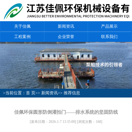
关于佳佩
新闻资讯
产品展示
工程案例
企业荣誉
联系我们
>当前位置：
首 页
>>
新闻资讯
>>
推荐信息
佳佩环保圆形防倒灌拍门——排水系统的坚固防线
[发布日期：2026-1-7 13:35:09]
[浏览次数：
168
]