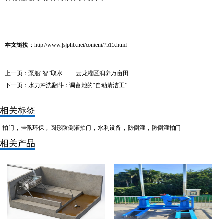
本文链接：
http://www.jsjphb.net/content/?515.html
上一页：
泵船“智”取水 ——云龙灌区润养万亩田
下一页：
水力冲洗翻斗：调蓄池的“自动清洁工”
相关标签
拍门
,
佳佩环保
,
圆形防倒灌拍门
,
水利设备
,
防倒灌
,
防倒灌拍门
相关产品