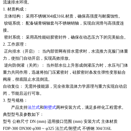
流速排水环境。
1. 材质构成：
主体结构：
采用不锈钢
304或316L材质，确保高强度与耐腐蚀性。
铰链系统：
配备锡青铜轴套与不锈钢销轴，实现自润滑与高强度连
接。
密封系统：
采用高性能硅胶密封件，确保在动态压力下的完美贴合。
2. 工作原理：
正向排水（开启）：
当内部管网有排水需求时，水流推力克服门体重
力，使拍门自动开启，实现高效排放。
逆向防倒灌（关闭）：
当外部水位上升形成倒灌压力时，水压与门体
重力共同作用，迅速将拍门压紧密封，硅胶密封条发生弹性变形贴合
阀座，彻底阻止水流倒流。
自动复位：
无需外接能源，完全依靠流体力学原理与重力实现自动启
闭，节能且运行可靠。
3. 型号规格：
产品支持
法兰式
和
附壁式
两种安装方式，满足多样化工程需求。
典型型号及参数如下：
型号
公称尺寸
DN (mm) 适用接口范围 (mm) 安装方式 主体材质
FDP-300 DN300 φ300 ~ φ325 法兰式/附壁式 不锈钢 304/316L