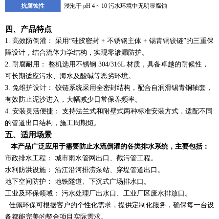
抗腐蚀性
浸泡于
pH 4 ~ 10 污水
环境
中无明显腐蚀
四、产品特点
1. 高效防倒灌： 采用“硅胶密封 + 不锈钢主体 + 锡青铜铰链”的三重保
障设计，结合流体力学结构，实现零渗漏防护。
2. 耐腐耐用： 整机选用不锈钢 304/316L 材质，具备卓越的耐候性，
可长期适应污水、海水及酸碱等恶劣环境。
3. 免维护设计： 铰链系统采用全密封结构，配合自润滑锡青铜轴套，
有效防止泥沙进入，大幅减少日常保养频率。
4. 安装灵活便捷： 支持法兰式和附壁式两种标准安装方式，适配不同
的管道出口结构，施工周期短。
五、适用场景
本产品广泛应用于需要防止水流倒灌的各类排水系统，主要包括：
市政排水工程：
城市雨水管网出口、截污管工程。
水利防洪设施：
沿江沿河排涝泵站、穿堤管道出口。
地下空间防护：
地铁隧道、下沉式广场排水口。
工业及环保领域：
污水处理厂出水口、工业厂区废水排放口。
佳佩环保可根据客户的个性化需求，提供定制化服务，确保每一台设
备都能完美的契合项目实际需求。